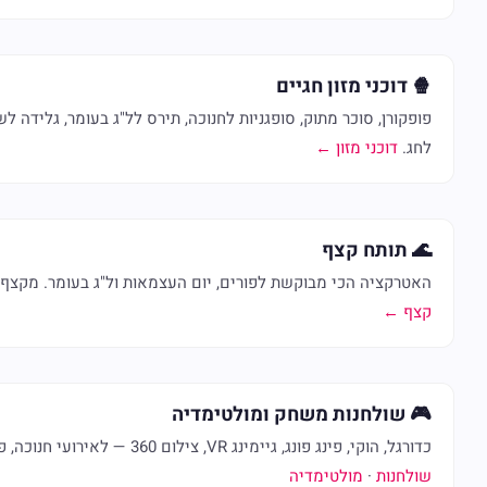
🍿 דוכני מזון חגיים
פופקורן, סוכר מתוק, סופגניות לחנוכה, תירס לל"ג בעומר, גלידה 
לחג.
דוכני מזון ←
🌊 תותח קצף
האטרקציה הכי מבוקשת לפורים, יום העצמאות ול"ג בעומר. מקצ
קצף ←
🎮 שולחנות משחק ומולטימדיה
כדורגל, הוקי, פינג פונג, גיימינג VR, צילום 360 — לאירועי חנוכה, פורים ויום העצמאות.
שולחנות
·
מולטימדיה