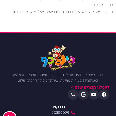
רכב מסחרי
בנוסף יש להביא איתכם כרטיס אשראי / צ’ק לביטחון .
חברת כיפכף אירועים מובילים בהפקת אירועים, מתנפחים דוכני מזון
ואטרקציות. בטיחות, אמינות ושירות הם מילת המפתח שלנו.
לקטלוג מוצרים שלנו >
צרו קשר
0528965693