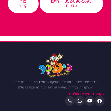
052-896-5693 — חייגו
צור
עכשיו
קשר
חברת כיפכף אירועים מובילים בהפקת אירועים, מתנפחים דוכני מזון
ואטרקציות. בטיחות, אמינות ושירות הם מילת המפתח שלנו.
לקטלוג מוצרים שלנו >