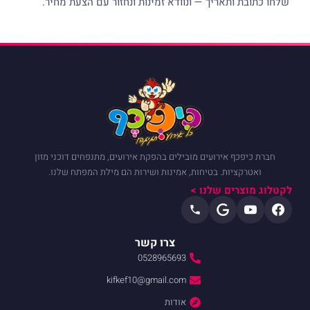
שלחו כתובת ותאריך — ונוודא זמינות ונחזור עם הצעת מחיר.
חברת כיפכף אירועים מובילים בהפקת אירועים, מתנפחים דוכני מזון
ואטרקציות. בטיחות, אמינות ושירות הם מילת המפתח שלנו.
לקטלוג מוצרים שלנו >
צרו קשר
0528965693
kifkef10@gmail.com
אודות