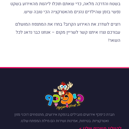
רכה מלאה, כדי שאתם תוכלו ליהנות מהאירוע בשקט
ן שהילדים נהנים מהאטרקציה הכי טובה שיש.
דרג את האירוע הקרוב? בחרו את המתנפח המושלם
רו איתנו קשר לשריין מקום – אנחנו כבר נדאג לכל
פכף אירועים מובילים בהפקת אירועים, מתנפחים דוכני מזון
רקציות. בטיחות, אמינות ושירות הם מילת המפתח שלנו.
צרים שלנו >