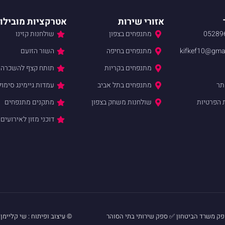
אזורי שירות
אטרקציות מובילו
05289
מתנפחים בצפון
שולחנות קזינו
kifkef10@gma
מתנפחים בחיפה
השור הזועם
מתנפחים בקריות
תותח קצף להשכרה
תר
מתנפחים בתל אביב
עמדות גיימינג סימו
 הפרטיות
שולחנות משחק בצפון
מתקנים מתנפחים
דוכני מזון לאירועים
ק משרד הביטחון ✅ ספק שירותי בתי הסוהר
© עיצוב ופיתוח : שי קליימן