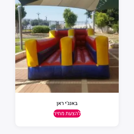
באנג'י ראן
להצעת מחיר