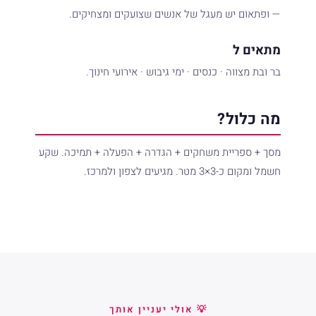
— ופתאום יש מעגל של אנשים שצועקים ומצחיקים.
מתאים ל
בר ובת מצווה · כנסים · ימי גיבוש · אירועי חינוך.
מה כלול?
מסך + ספריית משחקים + הגדרה + הפעלה + תמיכה. שקע
חשמל ומקום כ-3×3 מטר. מגיעים לצפון ולמרכז.
💡 אולי יעניין אותך