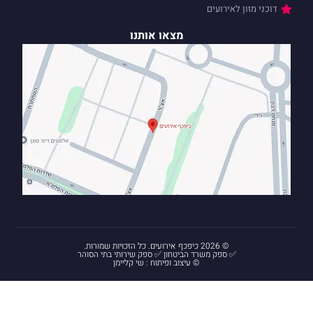
ועים
מצאו אותנו
ם. כל הזכויות שמורות.
פק משרד הביטחון ✅ ספק שירותי בתי הסוהר
© עיצוב ופיתוח : שי קליימן